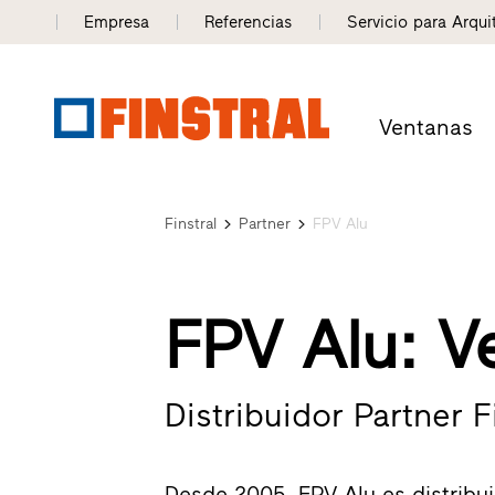
Empresa
Referencias
Servicio para Arqui
Ventanas
Finstral
Partner
FPV Alu
FPV Alu: V
Distribuidor Partner Fi
Desde 2005, FPV Alu es distribuid