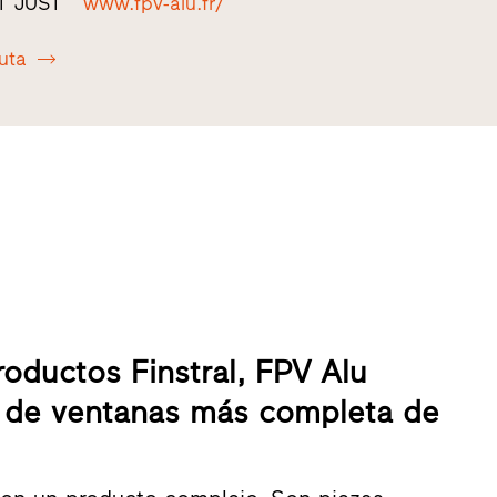
T JUST
www.fpv-alu.fr/
ruta
roductos Finstral, FPV Alu
a de ventanas más completa de