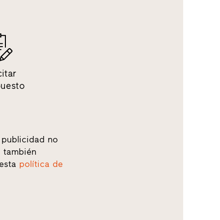
citar
puesto
 publicidad no
o, también
 esta
política de