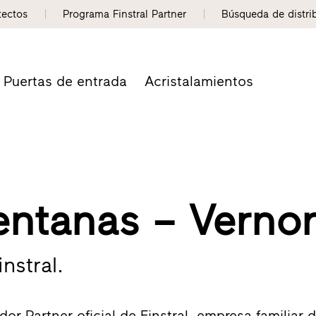
tectos
Programa Finstral Partner
Búsqueda de distri
Puertas de entrada
Acristalamientos
entanas – Verno
nstral.
or Partner oficial de Finstral, empresa familiar d