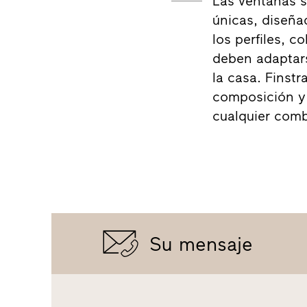
Las ventanas 
únicas, diseña
los perfiles, c
deben adaptarse
la casa. Finstr
composición y
cualquier comb
Su mensaje