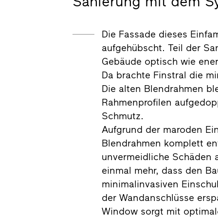
Sanierung mit dem S
Die Fassade dieses Einfa
aufgehübscht. Teil der Sa
Gebäude optisch wie energ
Da brachte Finstral die m
Die alten Blendrahmen bl
Rahmenprofilen aufgedopp
Schmutz.
Aufgrund der maroden Ein
Blendrahmen komplett en
unvermeidliche Schäden 
einmal mehr, dass den Ba
minimalinvasiven Einschu
der Wandanschlüsse erspa
Window sorgt mit optima