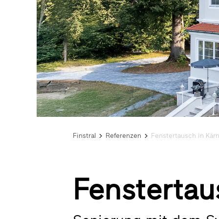
Finstral
Referenzen
Fenstertausch in Kärn
Fenstertaus