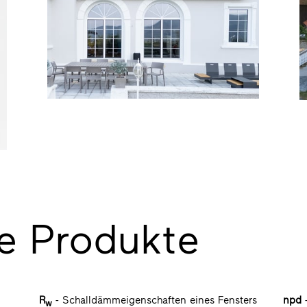
e Produkte
R
- Schalldämmeigenschaften eines Fensters
npd
-
w