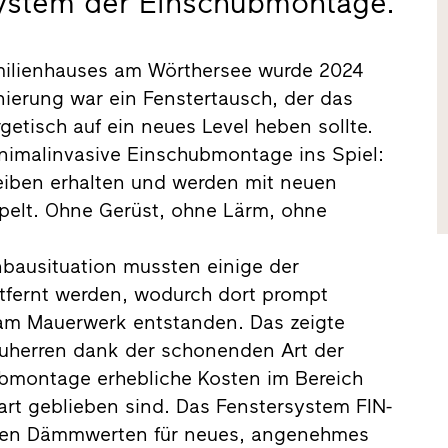
ystem der Einschubmontage.
milienhauses am Wörthersee wurde 2024
nierung war ein Fenstertausch, der das
etisch auf ein neues Level heben sollte.
inimalinvasive Einschubmontage ins Spiel:
eiben erhalten und werden mit neuen
elt. Ohne Gerüst, ohne Lärm, ohne
bausituation mussten einige der
tfernt werden, wodurch dort prompt
am Mauerwerk entstanden. Das zeigte
uherren dank der schonenden Art der
bmontage erhebliche Kosten im Bereich
rt geblieben sind. Das Fenstersystem FIN-
len Dämmwerten für neues, angenehmes