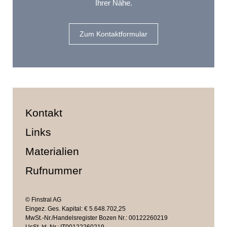
Ihrer Nähe.
Zum Kontaktformular
Kontakt
Links
Materialien
Rufnummer
© Finstral AG
Eingez. Ges. Kapital: € 5.648.702,25
MwSt.-Nr./Handelsregister Bozen Nr.: 00122260219