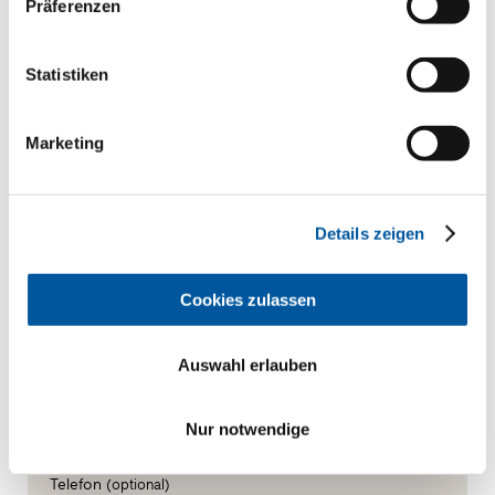
Präferenzen
Ihre persönlichen Daten
Statistiken
*Pflichtfelder
Herr
Frau
Marketing
Vorname*
Details zeigen
Nachname*
Cookies zulassen
Auswahl erlauben
Wie dürfen wir Sie kontaktieren?
E-Mail*
Nur notwendige
Telefon
(optional)