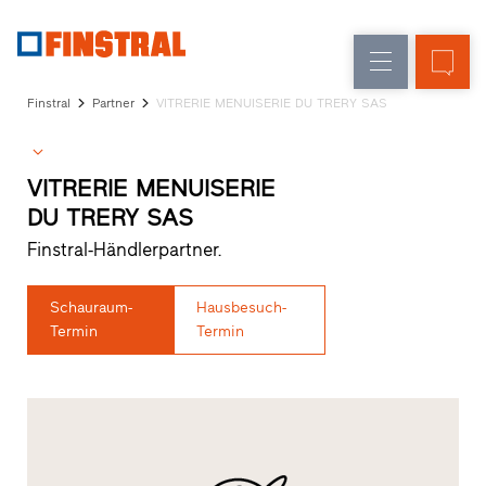
D
Fensteraustausch
Fenster
Unternehmen
Referenzen
Finstral
Partner
VITRERIE MENUISERIE DU TRERY SAS
Neu-/Umbau
Haustüren
Architekten-
Service
Glaswände
Partner-
VITRERIE MENUISERIE
Programm
DU TRERY SAS
Händlersuche
Finstral-Händlerpartner.
Schnelleinstiege
Schauraum-
Hausbesuch-
Termin
Termin