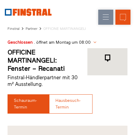
D
Fensteraustausch
Fenster
Unternehmen
Referenzen
Finstral
Partner
OFFICINE MARTINANGELI
Neu-/Umbau
Haustüren
Architekten-
Geschlossen
. öffnet am Montag um 08:00
Service
Glaswände
Partner-
OFFICINE
Programm
MARTINANGELI:
Händlersuche
Fenster – Recanati
Schnelleinstiege
Finstral-Händlerpartner mit 30
m² Ausstellung.
Schauraum-
Hausbesuch-
Termin
Termin