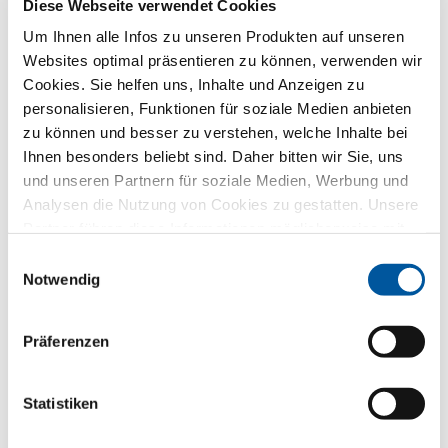
Wir verwenden Ihre Daten, um Ihre Anfrage bestmöglich
Diese Webseite verwendet Cookies
zu beantworten – aber nicht für ungefragte Werbung.
Um Ihnen alle Infos zu unseren Produkten auf unseren
Dafür geben wir Sie direkt an den gewählten
Händlerpartner weiter – ebenfalls nur für diesen Zweck.
Websites optimal präsentieren zu können, verwenden wir
Alle Einzelheiten der Datenverarbeitung sind in
Cookies. Sie helfen uns, Inhalte und Anzeigen zu
dieser
Datenschutzerklärung
beschrieben.
personalisieren, Funktionen für soziale Medien anbieten
zu können und besser zu verstehen, welche Inhalte bei
Welches Thema interessiert Sie besonders?
Ihnen besonders beliebt sind. Daher bitten wir Sie, uns
und unseren Partnern für soziale Medien, Werbung und
Fenster
Analysen die Nutzung von Cookies zu gestatten. Unsere
Partner führen diese Informationen möglicherweise mit
Haustüren
weiteren Daten zusammen, die Sie ihnen bereitgestellt
Einwilligungsauswahl
haben oder die sie im Rahmen Ihrer Nutzung der Dienste
Notwendig
Glaswände
gesammelt haben. Vielen Dank.
Präferenzen
Fensteraustausch
Neu-/Umbau
Statistiken