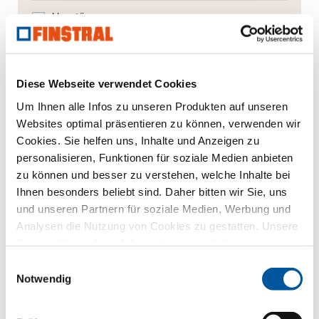
Haustüren
Glaswände
Diese Webseite verwendet Cookies
Fensteraustausch
Um Ihnen alle Infos zu unseren Produkten auf unseren
Neu-/Umbau
Websites optimal präsentieren zu können, verwenden wir
Cookies. Sie helfen uns, Inhalte und Anzeigen zu
personalisieren, Funktionen für soziale Medien anbieten
Ihre Mitteilung
zu können und besser zu verstehen, welche Inhalte bei
Ihnen besonders beliebt sind. Daher bitten wir Sie, uns
und unseren Partnern für soziale Medien, Werbung und
Analysen die Nutzung von Cookies zu gestatten. Unsere
Partner führen diese Informationen möglicherweise mit
weiteren Daten zusammen, die Sie ihnen bereitgestellt
Einwilligungsauswahl
haben oder die sie im Rahmen Ihrer Nutzung der Dienste
Notwendig
gesammelt haben. Vielen Dank.