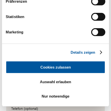
Präferenzen
Ihre persönlichen Daten
Statistiken
*Pflichtfelder
Herr
Frau
Marketing
Vorname*
Details zeigen
Nachname*
Cookies zulassen
Auswahl erlauben
Wie dürfen wir Sie kontaktieren?
E-Mail*
Nur notwendige
Telefon
(optional)