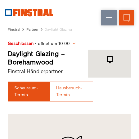
D
Fensteraustausch
Fenster
Unternehmen
Referenzen
Finstral
Partner
Daylight Glazing
Neu-/Umbau
Haustüren
Architekten-
Geschlossen
öffnet um 10:00
Service
Glaswände
Partner-
Daylight Glazing –
Programm
Borehamwood
Händlersuche
Finstral-Händlerpartner.
Schnelleinstiege
Schauraum-
Hausbesuch-
Termin
Termin