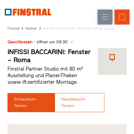
D
Fensteraustausch
Fenster
Unternehmen
Referenzen
Finstral
Partner
INFISSI BACCARINI - Finstral Partner Studio
Neu-/Umbau
Haustüren
Architekten-
Geschlossen
öffnet um 09:30
Service
Glaswände
Partner-
INFISSI BACCARINI: Fenster
Programm
– Roma
Händlersuche
Finstral Partner Studio mit 80 m²
Schnelleinstiege
Ausstellung und Planer-Theken
sowie ift-zertifizierter Montage.
Schauraum-
Hausbesuch-
Termin
Termin