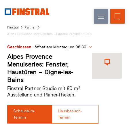
D
Fensteraustausch
Fenster
Unternehmen
Referenzen
Finstral
Partner
Neu-/Umbau
Haustüren
Alpes Provence Menuiseries - Finstral Partner Studio
Architekten-
Service
Glaswände
Geschlossen
. öffnet am Montag um 08:30
Partner-
Programm
Alpes Provence
Händlersuche
Menuiseries: Fenster,
Schnelleinstiege
Haustüren – Digne-les-
Bains
Finstral Partner Studio mit 80 m²
Ausstellung und Planer-Theken.
Schauraum-
Hausbesuch-
Termin
Termin