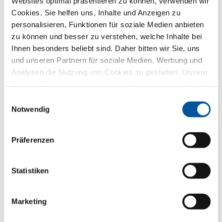
Websites optimal präsentieren zu können, verwenden wir
Cookies. Sie helfen uns, Inhalte und Anzeigen zu
personalisieren, Funktionen für soziale Medien anbieten
zu können und besser zu verstehen, welche Inhalte bei
Ihnen besonders beliebt sind. Daher bitten wir Sie, uns
Ihre Nachricht an uns
und unseren Partnern für soziale Medien, Werbung und
Analysen die Nutzung von Cookies zu gestatten. Unsere
Partner führen diese Informationen möglicherweise mit
weiteren Daten zusammen, die Sie ihnen bereitgestellt
Einwilligungsauswahl
haben oder die sie im Rahmen Ihrer Nutzung der Dienste
Notwendig
Nachricht schreiben
gesammelt haben. Vielen Dank.
Präferenzen
So gehen wir mit Ihren Daten um.
Wir verwenden Ihre Daten, um Ihre Anfrage bestmöglich
Statistiken
zu beantworten – aber nicht für ungefragte Werbung.
Dafür geben wir Sie direkt an den gewählten
Händlerpartner weiter – ebenfalls nur für diesen Zweck.
Marketing
Alle Einzelheiten der Datenverarbeitung sind in
dieser
Datenschutzerklärung
beschrieben.